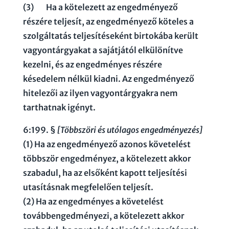
(3)
62
Ha a kötelezett az engedményező
részére teljesít, az engedményező köteles a
szolgáltatás teljesítéseként birtokába került
vagyontárgyakat a sajátjától elkülönítve
kezelni, és az engedményes részére
késedelem nélkül kiadni. Az engedményező
hitelezői az ilyen vagyontárgyakra nem
tarthatnak igényt.
6:199. §
[Többszöri és utólagos engedményezés]
(1) Ha az engedményező azonos követelést
többször engedményez, a kötelezett akkor
szabadul, ha az elsőként kapott teljesítési
utasításnak megfelelően teljesít.
(2) Ha az engedményes a követelést
továbbengedményezi, a kötelezett akkor