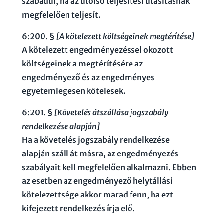
szabadul, ha az utolsó teljesítési utasításnak
megfelelően teljesít.
6:200. §
[A kötelezett költségeinek megtérítése]
A kötelezett engedményezéssel okozott
költségeinek a megtérítésére az
engedményező és az engedményes
egyetemlegesen kötelesek.
6:201. §
[Követelés átszállása jogszabály
rendelkezése alapján]
Ha a követelés jogszabály rendelkezése
alapján száll át másra, az engedményezés
szabályait kell megfelelően alkalmazni. Ebben
az esetben az engedményező helytállási
kötelezettsége akkor marad fenn, ha ezt
kifejezett rendelkezés írja elő.