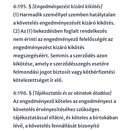
6:195. §
[Engedményezést kizáró kikötés]
(1) Harmadik személlyel szemben hatálytalan
a követelés engedményezését kizáró kikötés.
(2) Az (1) bekezdésben foglalt rendelkezés
nem érinti az engedményező felelősségét az
engedményezést kizáró kikötés
megszegéséért. Semmis a szerződés azon
kikötése, amely e szerződésszegés esetére
felmondási jogot biztosít vagy kötbérfizetési
kötelezettséget ír elő.
6:196. §
[Tájékoztatás és az okiratok átadása]
Az engedményező köteles az engedményest a
követelés érvényesítéséhez szükséges
tájékoztatással ellátni, és köteles a birtokában
lévő, a követelés fennállását bizonyító