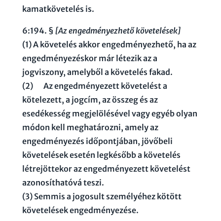
kamatkövetelés is.
6:194. §
[Az engedményezhető követelések]
(1) A követelés akkor engedményezhető, ha az
engedményezéskor már létezik az a
jogviszony, amelyből a követelés fakad.
(2)
61
Az engedményezett követelést a
kötelezett, a jogcím, az összeg és az
esedékesség megjelölésével vagy egyéb olyan
módon kell meghatározni, amely az
engedményezés időpontjában, jövőbeli
követelések esetén legkésőbb a követelés
létrejöttekor az engedményezett követelést
azonosíthatóvá teszi.
(3) Semmis a jogosult személyéhez kötött
követelések engedményezése.