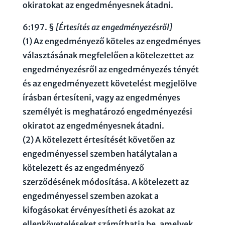
okiratokat az engedményesnek átadni.
6:197. §
[Értesítés az engedményezésről]
(1) Az engedményező köteles az engedményes
választásának megfelelően a kötelezettet az
engedményezésről az engedményezés tényét
és az engedményezett követelést megjelölve
írásban értesíteni, vagy az engedményes
személyét is meghatározó engedményezési
okiratot az engedményesnek átadni.
(2) A kötelezett értesítését követően az
engedményessel szemben hatálytalan a
kötelezett és az engedményező
szerződésének módosítása. A kötelezett az
engedményessel szemben azokat a
kifogásokat érvényesítheti és azokat az
ellenköveteléseket számíthatja be, amelyek