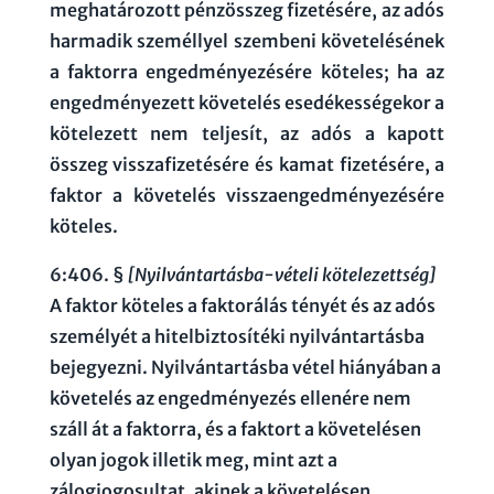
meghatározott pénzösszeg fizetésére, az adós
harmadik személlyel szembeni követelésének
a faktorra engedményezésére köteles; ha az
engedményezett követelés esedékességekor a
kötelezett nem teljesít, az adós a kapott
összeg visszafizetésére és kamat fizetésére, a
faktor a követelés visszaengedményezésére
köteles.
6:406. §
[Nyilvántartásba-vételi kötelezettség]
A faktor köteles a faktorálás tényét és az adós
személyét a hitelbiztosítéki nyilvántartásba
bejegyezni. Nyilvántartásba vétel hiányában a
követelés az engedményezés ellenére nem
száll át a faktorra, és a faktort a követelésen
olyan jogok illetik meg, mint azt a
zálogjogosultat, akinek a követelésen