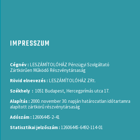
IMPRESSZUM
Cégnév :
LESZÁMÍTOLÓHÁZ Pénzügyi Szolgáltató
Zártkörűen Működő Részvénytársaság
Rövid elnevezés :
LESZÁMÍTOLÓHÁZ ZRt.
Székhely :
1051 Budapest, Hercegprímás utca 17.
Alapítás :
2000. november 30. napján határozatlan időtartamra
alapított zártkörű részvénytársaság
Adószám :
12606445-2-41
Statisztikai jelzőszám :
12606445-6492-114-01