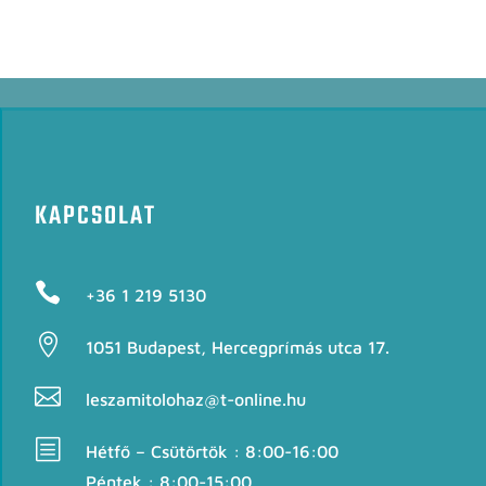
KAPCSOLAT

+36 1 219 5130

1051 Budapest, Hercegprímás utca 17.

leszamitolohaz@t-online.hu
b
Hétfő – Csütörtök : 8:00-16:00
Péntek : 8:00-15:00