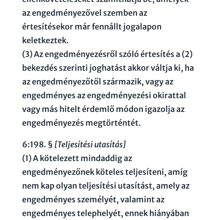
az engedményezővel szemben az
értesítésekor már fennállt jogalapon
keletkeztek.
(3) Az engedményezésről szóló értesítés a (2)
bekezdés szerinti joghatást akkor váltja ki, ha
az engedményezőtől származik, vagy az
engedményes az engedményezési okirattal
vagy más hitelt érdemlő módon igazolja az
engedményezés megtörténtét.
6:198. §
[Teljesítési utasítás]
(1) A kötelezett mindaddig az
engedményezőnek köteles teljesíteni, amíg
nem kap olyan teljesítési utasítást, amely az
engedményes személyét, valamint az
engedményes telephelyét, ennek hiányában