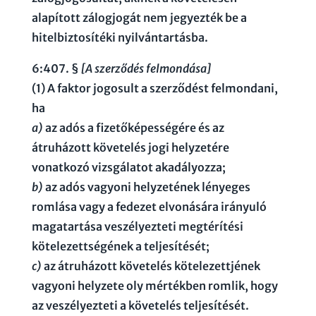
alapított zálogjogát nem jegyezték be a
hitelbiztosítéki nyilvántartásba.
6:407. §
[A szerződés felmondása]
(1) A faktor jogosult a szerződést felmondani,
ha
a)
az adós a fizetőképességére és az
átruházott követelés jogi helyzetére
vonatkozó vizsgálatot akadályozza;
b)
az adós vagyoni helyzetének lényeges
romlása vagy a fedezet elvonására irányuló
magatartása veszélyezteti megtérítési
kötelezettségének a teljesítését;
c)
az átruházott követelés kötelezettjének
vagyoni helyzete oly mértékben romlik, hogy
az veszélyezteti a követelés teljesítését.