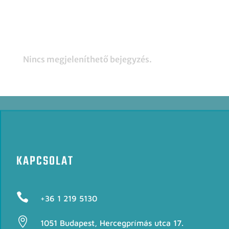
Recent Comments
Nincs megjeleníthető bejegyzés.
KAPCSOLAT

+36 1 219 5130

1051 Budapest, Hercegprímás utca 17.